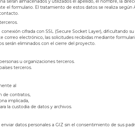
ina serán almacenados y utilizados el apellido, el nombre, la dire
te el formulario. El tratamiento de estos datos se realiza según Ar
contacto.
terceros.
 conexión cifrada con SSL (Secure Socket Layer), dificultando s
e correo electrónico, las solicitudes recibidas mediante formular
dos serán eliminados con el cierre del proyecto.
 personas u organizaciones terceros.
países terceros.
mente al
n de contratos,
ona implicada,
ra la custodia de datos y archivos.
enviar datos personales a GIZ sin el consentimiento de sus padre