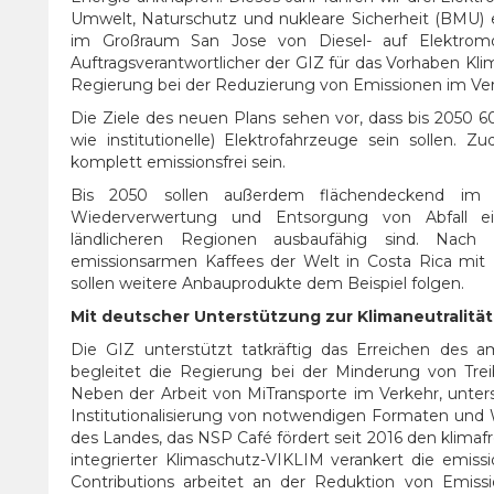
Umwelt, Naturschutz und nukleare Sicherheit (BMU) 
im Großraum San Jose von Diesel- auf Elektromot
Auftragsverantwortlicher der GIZ für das Vorhaben Kli
Regierung bei der Reduzierung von Emissionen im Ver
Die Ziele des neuen Plans sehen vor, dass bis 2050 
wie institutionelle) Elektrofahrzeuge sein sollen
komplett emissionsfrei sein.
Bis 2050 sollen außerdem flächendeckend im
Wiederverwertung und Entsorgung von Abfall ei
ländlicheren Regionen ausbaufähig sind. Nach 
emissionsarmen Kaffees der Welt in Costa Rica mi
sollen weitere Anbauprodukte dem Beispiel folgen.
Mit deutscher Unterstützung zur Klimaneutralität
Die GIZ unterstützt tatkräftig das Erreichen des a
begleitet die Regierung bei der Minderung von Trei
Neben der Arbeit von MiTransporte im Verkehr, unte
Institutionalisierung von notwendigen Formaten un
des Landes, das NSP Café fördert seit 2016 den klimaf
integrierter Klimaschutz-VIKLIM verankert die emiss
Contributions arbeitet an der Reduktion von Emissi