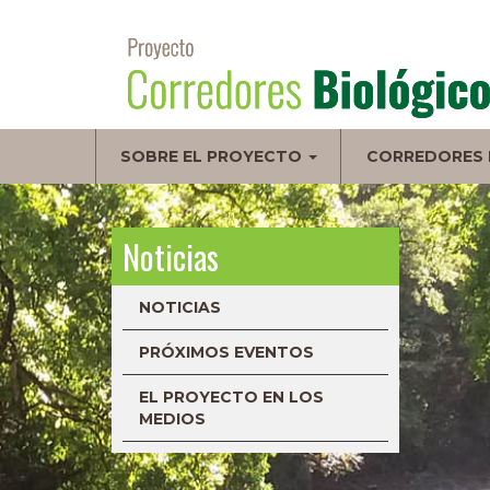
Pasar
al
contenido
principal
Navegación
SOBRE EL PROYECTO
CORREDORES 
principal
Noticias
NOTICIAS
PRÓXIMOS EVENTOS
EL PROYECTO EN LOS
MEDIOS