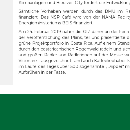
Klimaanlagen und Biodiver_City fördert die Entwicklun
Sämtliche Vorhaben werden durch das BMU im Rahme
finanziert. Das NSP Café wird von der NAMA Facili
Energieministeriums BEIS finanziert.
Am 24. Februar 2019 nahm die GIZ daher an der Feria d
der Veröffentlichung des Plans, teil und präsentierte 
grüne Projektportfolio in Costa Rica. Auf einem Standr
durch den costaricanischen Regenwald radeln und sich 
und großen Radler und Radlerinnen auf der Messe wur
Visionäre – ausgezeichnet. Und auch Kaffeeliebhaber k
im Laufe des Tages über 500 sogenannte „Dripper“ m
Aufbrühen in der Tasse.