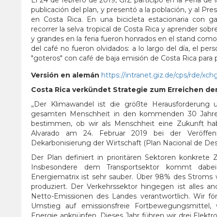
publicación del plan, y presentó a la población, y al Pr
en Costa Rica. En una bicicleta estacionaria con gaf
recorrer la selva tropical de Costa Rica y aprender sobre
y grandes en la feria fueron honrados en el stand como B
del café no fueron olvidados: a lo largo del día, el pe
"goteros" con café de baja emisión de Costa Rica para p
Versión en alemán
https://intranet.giz.de/cps/rde/x
Costa Rica verkündet Strategie zum Erreichen der
„Der Klimawandel ist die größte Herausforderung 
gesamten Menschheit in den kommenden 30 Jahre
bestimmen, ob wir als Menschheit eine Zukunft hab
Alvarado am 24. Februar 2019 bei der Veröffen
Dekarbonisierung der Wirtschaft (Plan Nacional de Des
Der Plan definiert in prioritären Sektoren konkrete Z
Insbesondere dem Transportsektor kommt dabei
Energiematrix ist sehr sauber. Über 98% des Stroms 
produziert. Der Verkehrssektor hingegen ist alles a
Netto-Emissionen des Landes verantwortlich. Wir för
Umstieg auf emissionsfreie Fortbewegungsmittel,
Energie anknüpfen. Dieses Jahr führen wir drei Elekt