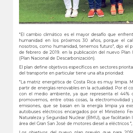
"El cambio climático es el mayor desafío que enfrent
humanidad en los próximos 30 años, porque el cal
nosotros, como humanidad, tenemos futuro", dijo el pr
de febrero de 2019. en la publicación del nuevo Pla
(Plan Nacional de Descarbonización).
El plan define objetivos específicos en sectores priorit
del transporte en particular tiene una alta prioridad:
"La matriz energética de Costa Rica es muy limpia. M
partir de energías renovables en la actualidad. Por el c
con el medio ambiente, ya que representa el 44% de
promovemos, entre otras cosas, la electromovilidad 
emisiones, que se basan en la energía limpia ya exi
autobuses eléctricos encargados por el Ministerio F
Naturaleza y Seguridad Nuclear (BMU), que facilitarán la
área del Gran San José de motores diesel a eléctricos ",
Los objetivos del nuevo plan prevén que para 205