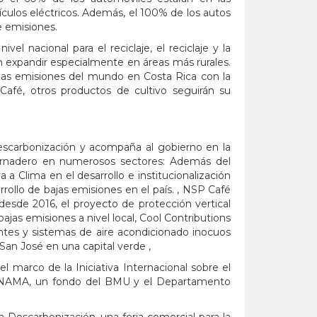
ículos eléctricos. Además, el 100% de los autos
 emisiones.
el nacional para el reciclaje, el reciclaje y la
n expandir especialmente en áreas más rurales.
ajas emisiones del mundo en Costa Rica con la
afé, otros productos de cultivo seguirán su
escarbonización y acompaña al gobierno en la
ernadero en numerosos sectores: Además del
 Clima en el desarrollo e institucionalización
rollo de bajas emisiones en el país. , NSP Café
esde 2016, el proyecto de protección vertical
bajas emisiones a nivel local, Cool Contributions
rantes y sistemas de aire acondicionado inocuos
 San José en una capital verde ,
 marco de la Iniciativa Internacional sobre el
do NAMA, un fondo del BMU y el Departamento
la Descarbonización, una feria comercial para la