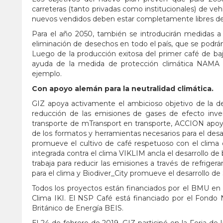
carreteras (tanto privadas como institucionales) de veh
nuevos vendidos deben estar completamente libres de
Para el año 2050, también se introducirán medidas a niv
eliminación de desechos en todo el país, que se podrá
Luego de la producción exitosa del primer café de b
ayuda de la medida de protección climática NAMA C
ejemplo.
Con apoyo alemán para la neutralidad climática.
GIZ apoya activamente el ambicioso objetivo de la d
reducción de las emisiones de gases de efecto inv
transporte de mTransport en transporte, ACCION apoya a
de los formatos y herramientas necesarios para el desar
promueve el cultivo de café respetuoso con el clima d
integrada contra el clima VIKLIM ancla el desarrollo de 
trabaja para reducir las emisiones a través de refrige
para el clima y Biodiver_City promueve el desarrollo de
Todos los proyectos están financiados por el BMU en el
Clima IKI. El NSP Café está financiado por el Fon
Británico de Energía BEIS.
El 24 de febrero de 2019, GIZ participó en la Feria de 