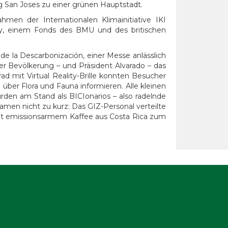
g San Joses zu einer grünen Hauptstadt.
n der Internationalen Klimainitiative IKI
ty, einem Fonds des BMU und des britischen
e la Descarbonización, einer Messe anlässlich
der Bevölkerung – und Präsident Alvarado – das
ad mit Virtual Reality-Brille konnten Besucher
über Flora und Fauna informieren. Alle kleinen
den am Stand als BICIonarios – also radelnde
amen nicht zu kurz: Das GIZ-Personal verteilte
it emissionsarmem Kaffee aus Costa Rica zum