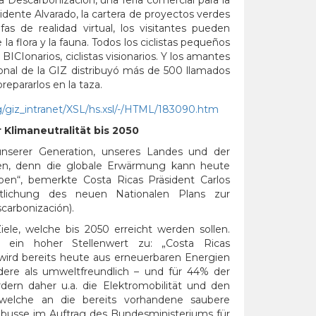
esidente Alvarado, la cartera de proyectos verdes
as de realidad virtual, los visitantes pueden
 la flora y la fauna. Todos los ciclistas pequeños
ICIonarios, ciclistas visionarios. Y los amantes
rsonal de la GIZ distribuyó más de 500 llamados
repararlos en la taza.
chg/giz_intranet/XSL/hs.xsl/-/HTML/183090.htm
 Klimaneutralität bis 2050
unserer Generation, unseres Landes und der
n, denn die globale Erwärmung kann heute
en“, bemerkte Costa Ricas Präsident Carlos
tlichung des neuen Nationalen Plans zur
carbonización).
iele, welche bis 2050 erreicht werden sollen.
 ein hoher Stellenwert zu: „Costa Ricas
wird bereits heute aus erneuerbaren Energien
ndere als umweltfreundlich – und für 44% der
dern daher u.a. die Elektromobilität und den
 welche an die bereits vorhandene saubere
robusse im Auftrag des Bundesministeriums für