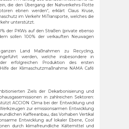
ein, die den Übergang der Nahverkehrs-Flotte
oren ebnen werden“, erklärt Claus Kruse,
maschutz im Verkehr MiTransporte, welches die
kehr unterstützt.
60% der PKWs auf den Straßen (private ebenso
. Zudem sollen 100% der verkauften Neuwagen
 ganzen Land Maßnahmen zu Recycling,
ngeführt werden, welche insbesondere in
der erfolgreichen Produktion des ersten
t Hilfe der Klimaschutzmaßnahme NAMA Café
mbitionierten Ziels der Dekarbonisierung und
bhausgasemissionen in zahlreichen Sektoren:
rstützt ACCION Clima bei der Entwicklung und
d Werkzeugen zur emissionsarmen Entwicklung
reundlichen Kaffeeanbau, das Vorhaben Vertikal
ionsarme Entwicklung auf lokaler Ebene, Cool
onen durch klimafreundliche Kältemittel und