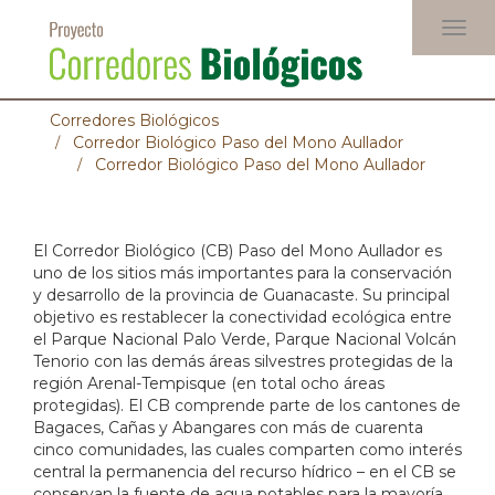
Pasar
Togg
al
navig
contenido
principal
Corredores Biológicos
Corredor Biológico Paso del Mono Aullador
Corredor Biológico Paso del Mono Aullador
El Corredor Biológico (CB) Paso del Mono Aullador es
uno de los sitios más importantes para la conservación
y desarrollo de la provincia de Guanacaste. Su principal
objetivo es restablecer la conectividad ecológica entre
el Parque Nacional Palo Verde, Parque Nacional Volcán
Tenorio con las demás áreas silvestres protegidas de la
región Arenal-Tempisque (en total ocho áreas
protegidas). El CB comprende parte de los cantones de
Bagaces, Cañas y Abangares con más de cuarenta
cinco comunidades, las cuales comparten como interés
central la permanencia del recurso hídrico – en el CB se
conservan la fuente de agua potables para la mayoría