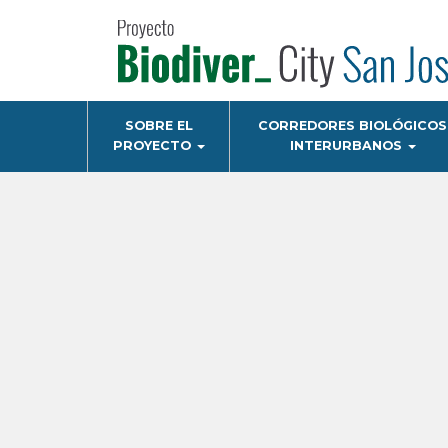
Pasar
al
contenido
principal
Navegación
SOBRE EL
CORREDORES BIOLÓGICOS
principal
PROYECTO
INTERURBANOS