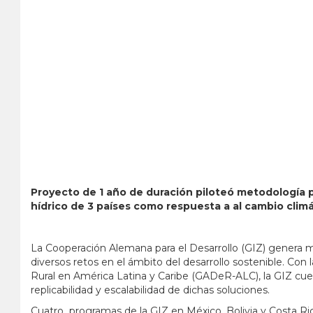
Proyecto de 1 año de duración piloteó metodología p
hídrico de 3 países como respuesta a al cambio climá
La Cooperación Alemana para el Desarrollo (GIZ) genera m
diversos retos en el ámbito del desarrollo sostenible. Con 
Rural en América Latina y Caribe (GADeR-ALC), la GIZ cue
replicabilidad y escalabilidad de dichas soluciones.
Cuatro programas de la GIZ en México, Bolivia y Costa Ri