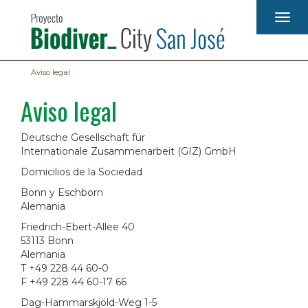
Pasar
Togg
al
navig
contenido
principal
Aviso legal
Aviso legal
Deutsche Gesellschaft für
Internationale Zusammenarbeit (GIZ) GmbH
Domicilios de la Sociedad
Bonn y Eschborn
Alemania
Friedrich-Ebert-Allee 40
53113 Bonn
Alemania
T +49 228 44 60-0
F +49 228 44 60-17 66
Dag-Hammarskjöld-Weg 1-5